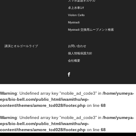
スマホ楽器オルゲル
卓上水車1/f
Violon Cello
Mystradi
Mystradi 交換用ムーブメント検索
講演とオルゴールライブ
お問い合わせ
個人情報保護方針
会社概要
Facebook
Warning
: Undefined array key "mobile_ad_code3" in
/home/yumeya-
eps/bio-bell.com/public_html/iwamithu/wp-
content/themes/amore_tcd028/footer.php
on line
68
Warning
: Undefined array key "mobile_ad_code3" in
/home/yumeya-
eps/bio-bell.com/public_html/iwamithu/wp-
content/themes/amore_tcd028/footer.php
on line
68