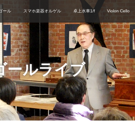
ゴール
スマホ楽器オルゲル
卓上水車1/f
Violon Cello
ゴールライブ