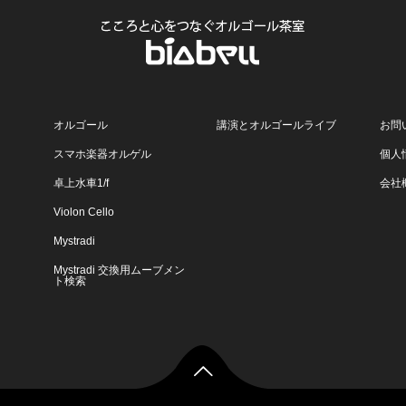
オルゴール
講演とオルゴールライブ
お問
スマホ楽器オルゲル
個人
卓上水車1/f
会社
Violon Cello
Mystradi
Mystradi 交換用ムーブメン
ト検索
