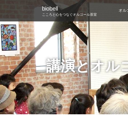
biobell
オル
こころと心をつなぐオルゴール茶室
講演とオル